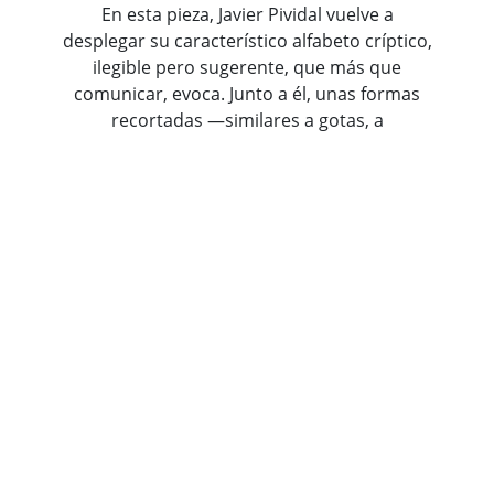
En esta pieza, Javier Pividal vuelve a
desplegar su característico alfabeto críptico,
ilegible pero sugerente, que más que
comunicar, evoca. Junto a él, unas formas
recortadas —similares a gotas, a
fragmentos del cuerpo— abren huecos
sobre la superficie, dejando filtrar un halo
fluorescente. Ese resplandor, casi espectral,
parece aludir a lo que Roland Barthes
llamaría el "susurro del lenguaje": una
presencia que no se impone, sino que se
insinúa. La obra se mueve así entre lo visible
y lo velado, lo corporal y lo simbólico,
convocando una experiencia íntima y casi
táctil del signo y su misterio.