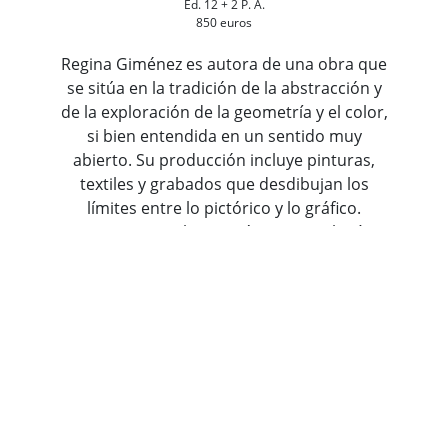
Ed. 12 + 2 P. A.
850 euros
Regina Giménez es autora de una obra que
se sitúa en la tradición de la abstracción y
de la exploración de la geometría y el color,
si bien entendida en un sentido muy
abierto. Su producción incluye pinturas,
textiles y grabados que desdibujan los
límites entre lo pictórico y lo gráfico.
Practica una abstracción sensorial más
cercana a la vida que al concepto. Giménez
toma mapas y libros antiguos y también
infantiles de geografía y cosmología y los
reinterpreta en nuevas composiciones que
dialogan con la abstracción y la figuración.
Con una presencia de formas geométricas
básicas y una intensa investigación
cromática, evoca planetas, montañas y